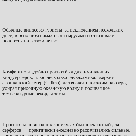
Обычные виндсерф туристы, за исключением нескольких
дней, в основном намахивали парусами и оттачивали
повороты на легком ветре.
Комфортно и удобно прогноз был для начинающих
виндсерферов, плюс несколько раз захаживал жаркий
африканский ветер (Calima), делая океан похожим на озеро,
убирая прибойную океанскую волну и побивая все
температурные рекорды зимы.
Прогноз на новогодних каникулах был прекрасный для
серферов — практически ежедневно раскачивались сильные,
громадные, средние, длинные, короткие волны для райдеров