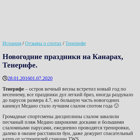
Испания
/
Отзывы о спотах
/
Тенерифе
Новогодние праздники на Канарах,
Тенерифе.
28.01.2016
01.07.2020
Тенерифе
– остров вечный весны встретил новый год по
весеннему, все праздники дул легкий бриз, иногда раздувало
до парусов размера 4.7, но большую часть новогодних
каникул Медано стало лучшим слалом спотом года 🙂
Громадные спортсмены дисциплины слалом завалили
песчаный пляж Медано широкими досками и большими
слаломными парусами, ежедневно проводятся тренировки,
далеко в океане расставили буи, даже дежурит спасательный
катер от устроителей станции TWS.