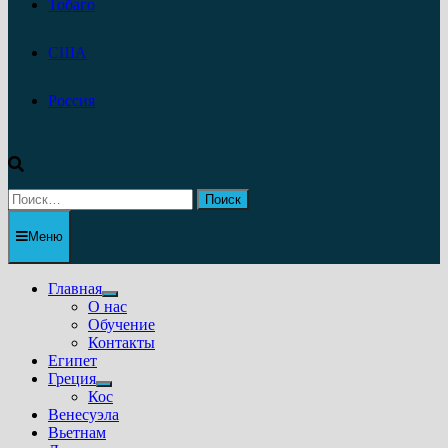
Тобаго
США
Россия
Найти:
Меню
Главная
Показать
О нас
подменю
Обучение
Контакты
Египет
Греция
Показать
Кос
подменю
Венесуэла
Вьетнам