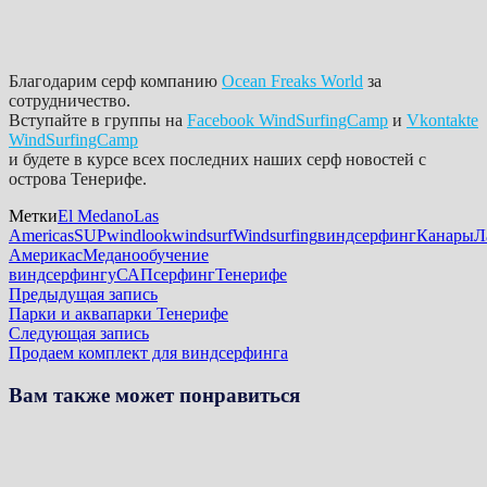
Благодарим серф компанию
Ocean Freaks World
за
сотрудничество.
Вступайте в группы на
Facebook WindSurfingCamp
и
Vkontakte
WindSurfingCamp
и будете в курсе всех последних наших серф новостей с
острова Тенерифе.
Метки
El Medano
Las
Americas
SUP
windlook
windsurf
Windsurfing
виндсерфинг
Канары
Л
Америкас
Медано
обучение
виндсерфингу
САП
серфинг
Тенерифе
Навигация
Предыдущая
Предыдущая запись
запись:
Парки и аквапарки Тенерифе
по
Следующая
Следующая запись
записям
запись:
Продаем комплект для виндсерфинга
Вам также может понравиться