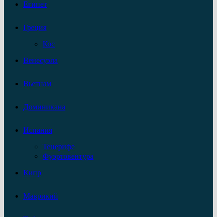
Египет
Греция
Кос
Венесуэла
Вьетнам
Доминикана
Испания
Тенерифе
Фуэртовентура
Кипр
Маврикий