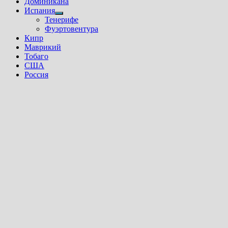
Доминикана
Испания
Показать
Тенерифе
подменю
Фуэртовентура
Кипр
Маврикий
Тобаго
США
Россия