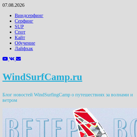
Перейти
07.08.2026
к
Виндсерфинг
содержимому
Серфинг
SUP
Спот
Кайт
Обучение
Лайфхак
WindSurfCamp.ru
Блог новостей WindSurfingCamp о путешествиях за волнами и
ветром