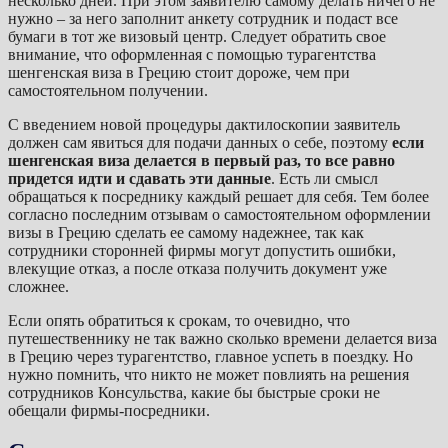
несколько дней. При этом заявителю самому делать ничего не
нужно – за него заполнит анкету сотрудник и подаст все
бумаги в тот же визовый центр. Следует обратить свое
внимание, что оформленная с помощью турагентства
шенгенская виза в Грецию стоит дороже, чем при
самостоятельном получении.
С введением новой процедуры дактилоскопии заявитель
должен сам явиться для подачи данных о себе, поэтому
если
шенгенская виза делается в первый раз, то все равно
придется идти и сдавать эти данные
. Есть ли смысл
обращаться к посреднику каждый решает для себя. Тем более
согласно последним отзывам о самостоятельном оформлении
визы в Грецию сделать ее самому надежнее, так как
сотрудники сторонней фирмы могут допустить ошибки,
влекущие отказ, а после отказа получить документ уже
сложнее.
Если опять обратиться к срокам, то очевидно, что
путешественнику не так важно сколько времени делается виза
в Грецию через турагентство, главное успеть в поездку. Но
нужно помнить, что никто не может повлиять на решения
сотрудников Консульства, какие бы быстрые сроки не
обещали фирмы-посредники.