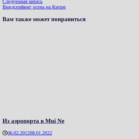
Следующая
Следующая запись
записям
запись:
Виндсерфинг осень на Кипре
Вам также может понравиться
Из аэропорта в Mui Ne
06.02.2012
08.01.2022