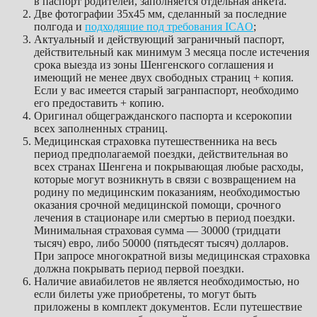
в паспорт родителей, заполняется отдельная анкета.
Две фотографии 35х45 мм, сделанный за последние
полгода и
подходящие под требования ICAO
;
Актуальный и действующий заграничный паспорт,
действительный как минимум 3 месяца после истечения
срока выезда из зоны Шенгенского соглашения и
имеющий не менее двух свободных страниц + копия.
Если у вас имеется старый загранпаспорт, необходимо
его предоставить + копию.
Оригинал общегражданского паспорта и ксерокопии
всех заполненных страниц.
Медицинская страховка путешественника на весь
период предполагаемой поездки, действительная во
всех странах Шенгена и покрывающая любые расходы,
которые могут возникнуть в связи с возвращением на
родину по медицинским показаниям, необходимостью
оказания срочной медицинской помощи, срочного
лечения в стационаре или смертью в период поездки.
Минимальная страховая сумма — 30000 (тридцати
тысяч) евро, либо 50000 (пятьдесят тысяч) долларов.
При запросе многократной визы медицинская страховка
должна покрывать период первой поездки.
Наличие авиабилетов не является необходимостью, но
если билеты уже приобретены, то могут быть
приложены в комплект документов. Если путешествие