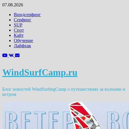
Перейти
07.08.2026
к
Виндсерфинг
содержимому
Серфинг
SUP
Спот
Кайт
Обучение
Лайфхак
WindSurfCamp.ru
Блог новостей WindSurfingCamp о путешествиях за волнами и
ветром