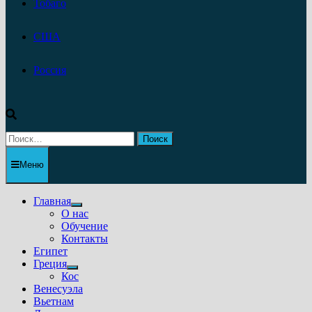
Тобаго
США
Россия
Найти:
Меню
Главная
Показать
О нас
подменю
Обучение
Контакты
Египет
Греция
Показать
Кос
подменю
Венесуэла
Вьетнам