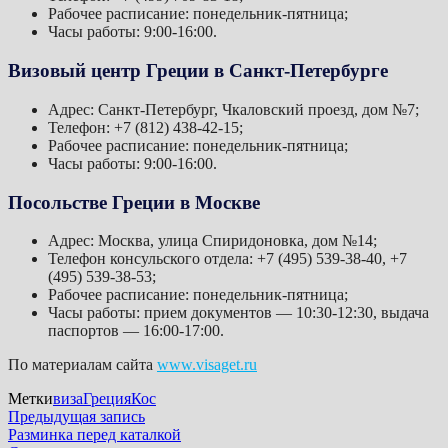
Рабочее расписание: понедельник-пятница;
Часы работы: 9:00-16:00.
Визовый центр Греции в Санкт-Петербурге
Адрес: Санкт-Петербург, Чкаловский проезд, дом №7;
Телефон: +7 (812) 438-42-15;
Рабочее расписание: понедельник-пятница;
Часы работы: 9:00-16:00.
Посольстве Греции в Москве
Адрес: Москва, улица Спиридоновка, дом №14;
Телефон консульского отдела: +7 (495) 539-38-40, +7
(495) 539-38-53;
Рабочее расписание: понедельник-пятница;
Часы работы: прием документов — 10:30-12:30, выдача
паспортов — 16:00-17:00.
По материалам сайта
www.visaget.ru
Метки
виза
Греция
Кос
Навигация
Предыдущая
Предыдущая запись
запись:
Разминка перед каталкой
по