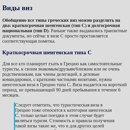
Виды виз
Обобщенно все типы греческих виз можно разделить на
два: краткосрочная шенгенская (тип C) и долгосрочная
национальная (тип D)
. Раньше также выдавались транзитные
документы, но сейчас в визе C просто проставляется
соответствующая пометка.
Краткосрочная шенгенская типа С
Для все кто планирует ехать в Грецию как самостоятельные
туристы, к своим знакомым/друзьям/близким или не очень
родственникам, как члены делегаций, в деловые
командировки, с краткими частными визитами, нужна
шенгенская виза в Грецию типа C. Виза выдается на короткий
период, не превышающий 90 дней пребывания в течение 6
месяцев.
Следует отметить, что туристическая виза в
Грецию тоже относится к категории шенгенская
C, только целью поездки в этом случае будет
являться туризм. Стоимость и правила получения
такой визы такие же, что и для других целей