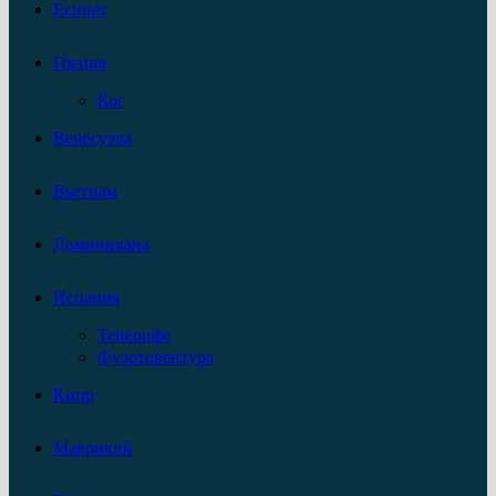
Египет
Греция
Кос
Венесуэла
Вьетнам
Доминикана
Испания
Тенерифе
Фуэртовентура
Кипр
Маврикий