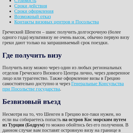
Стоимость
Сроки действия
Сроки оформления
Возможный отказ
Контакты визовых центров и Посольства
Греческий Шенген – шанс получить долгосрочную (более
одного года) мультивизу не очень высок, обычно первую визу
греки дают только на запрашиваемый срок поездки.
Где получить визу
Получить визу можно через один из любых региональных
отделов Греческого Визового Центра лично, через доверенное
лицо или турагенство. Также оформление визы в Грецию
самостоятельно доступно и через
Генеральные Консульства
при Посольстве государства
.
Безвизовый въезд
Несмотря на то, что Шенген в Грецию все-таки нужен, но
если вы собираетесь попасть
на остров Кос морским путем
из Турции (Бодрум)
то можно обойтись без его получения. В
данном случае вам поставят островную визу на границе в