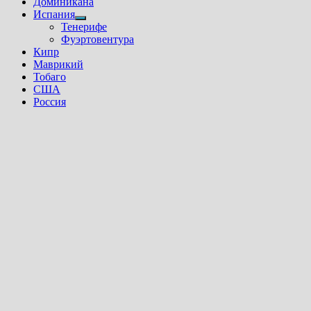
Доминикана
Испания
Показать
Тенерифе
подменю
Фуэртовентура
Кипр
Маврикий
Тобаго
США
Россия