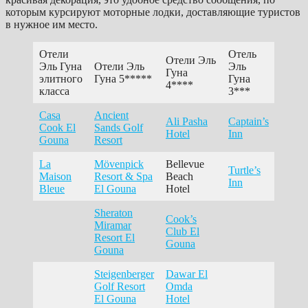
которым курсируют моторные лодки, доставляющие туристов
в нужное им место.
Отели
Отель
Отели Эль
Эль Гуна
Отели Эль
Эль
Гуна
элитного
Гуна 5*****
Гуна
4****
класса
3***
Casa
Ancient
Ali Pasha
Captain’s
Cook El
Sands Golf
Hotel
Inn
Gouna
Resort
La
Mövenpick
Bellevue
Turtle’s
Maison
Resort & Spa
Beach
Inn
Bleue
El Gouna
Hotel
Sheraton
Cook’s
Miramar
Club El
Resort El
Gouna
Gouna
Steigenberger
Dawar El
Golf Resort
Omda
El Gouna
Hotel