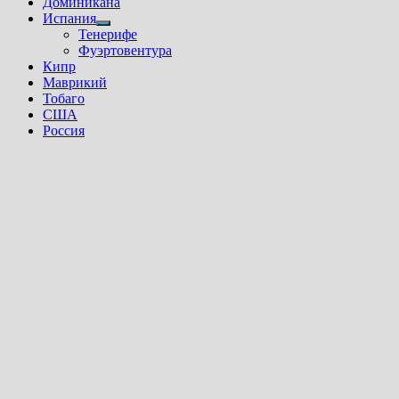
Доминикана
Испания
Показать
Тенерифе
подменю
Фуэртовентура
Кипр
Маврикий
Тобаго
США
Россия