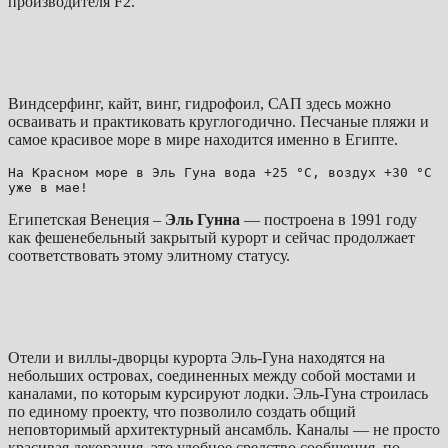
производителя F2.
Виндсерфинг, кайт, винг, гидрофоил, САП здесь можно
осваивать и практиковать круглогодично. Песчаные пляжи и
самое красивое море в мире находится именно в Египте.
На Красном море в Эль Гуна вода +25 °C, воздух +30 °C 
уже в мае!
Египетская Венеция –
Эль Гунна
— построена в 1991 году
как фешенебельный закрытый курорт и сейчас продолжает
соответствовать этому элитному статусу.
Отели и виллы-дворцы курорта Эль-Гуна находятся на
небольших островах, соединенных между собой мостами и
каналами, по которым курсируют лодки. Эль-Гуна строилась
по единому проекту, что позволило создать общий
неповторимый архитектурный ансамбль. Каналы — не просто
красивая декорация, это удобное средство сообщения, по