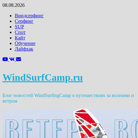
Перейти
08.08.2026
к
Виндсерфинг
содержимому
Серфинг
SUP
Спот
Кайт
Обучение
Лайфхак
WindSurfCamp.ru
Блог новостей WindSurfingCamp о путешествиях за волнами и
ветром