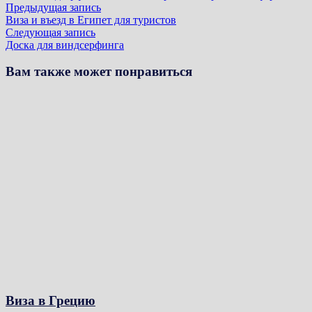
Навигация
Предыдущая
Предыдущая запись
запись:
Виза и въезд в Египет для туристов
по
Следующая
Следующая запись
записям
запись:
Доска для виндсерфинга
Вам также может понравиться
Виза в Грецию