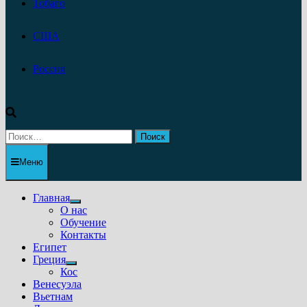
Тобаго
США
Россия
Найти:
Меню
Главная
Показать
О нас
подменю
Обучение
Контакты
Египет
Греция
Показать
Кос
подменю
Венесуэла
Вьетнам