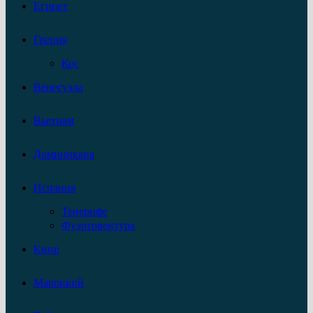
Египет
Греция
Кос
Венесуэла
Вьетнам
Доминикана
Испания
Тенерифе
Фуэртовентура
Кипр
Маврикий