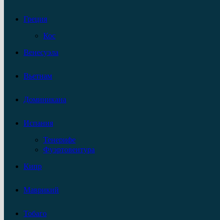
Греция
Кос
Венесуэла
Вьетнам
Доминикана
Испания
Тенерифе
Фуэртовентура
Кипр
Маврикий
Тобаго