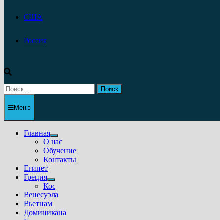
США
Россия
Найти:
Меню
Главная
Показать
О нас
подменю
Обучение
Контакты
Египет
Греция
Показать
Кос
подменю
Венесуэла
Вьетнам
Доминикана