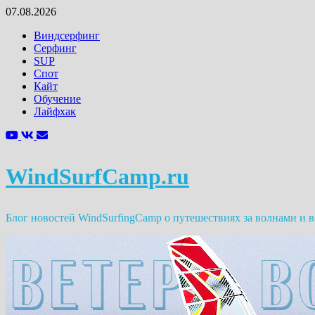
Перейти
07.08.2026
к
Виндсерфинг
содержимому
Серфинг
SUP
Спот
Кайт
Обучение
Лайфхак
WindSurfCamp.ru
Блог новостей WindSurfingCamp о путешествиях за волнами и 