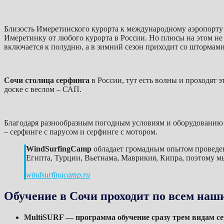
Близость Имеретинского курорта к международному аэропорту 
Имеретинку от любого курорта в России. Но плюсы на этом не 
включается к полудню, а в зимний сезон приходит со штормами
Сочи столица серфинга
в России, тут есть волны и проходят 
доске с веслом – САП.
Благодаря разнообразным погодным условиям и оборудованию 
– серфинге с парусом и серфинге с мотором.
WindSurfingCamp
обладает громадным опытом проведен
Египта, Турции, Вьетнама, Маврикия, Кипра, поэтому м
windsurfingcamp.ru
Обучение в Сочи проходит по всем наш
MultiSURF — программа обучение сразу трем видам се