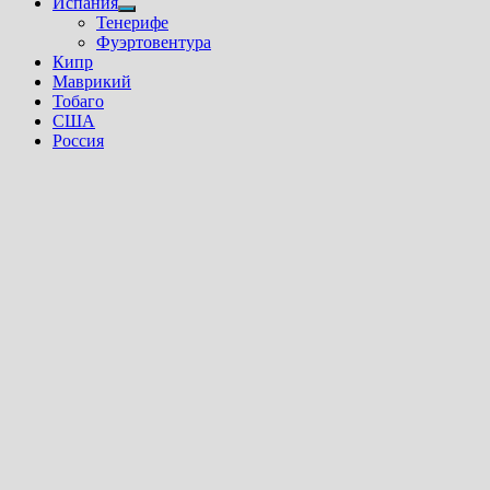
Испания
Показать
Тенерифе
подменю
Фуэртовентура
Кипр
Маврикий
Тобаго
США
Россия