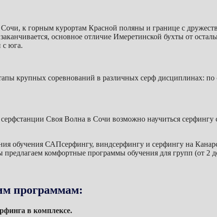
Сочи, к горным курортам Красной поляны и границе с дружеств
заканчивается, основное отличие Имеретинской бухты от остальн
 с юга.
этапы крупных соревнований в различных серф дисциплинах: по 
серфстанции Своя Волна в Сочи возможно научиться серфингу с
ия обучения САПсерфингу, виндсерфингу и серфингу на Канарск
ы предлагаем комфортные программы обучения для групп (от 2 д
им программам:
рфинга в комплексе.