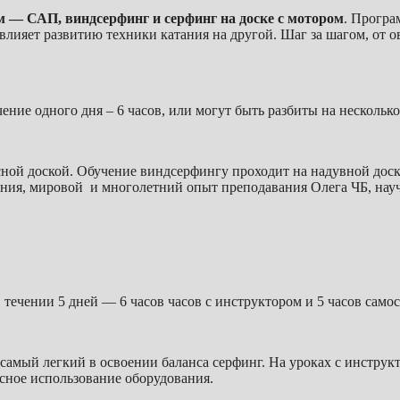
ом — САП, виндсерфинг и серфинг на доске с мотором
. Програ
влияет развитию техники катания на другой. Шаг за шагом, от о
ние одного дня – 6 часов, или могут быть разбиты на несколько 
сной доской. Обучение виндсерфингу проходит на надувной дос
ия, мировой и многолетний опыт преподавания Олега ЧБ, научи
течении 5 дней — 6 часов часов с инструктором и 5 часов само
амый легкий в освоении баланса серфинг. На уроках с инструкт
асное использование оборудования.